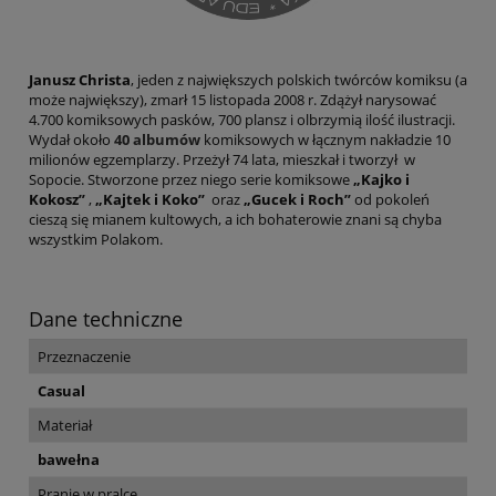
Janusz Christa
, jeden z największych polskich twórców komiksu (a
może największy), zmarł 15 listopada 2008 r. Zdążył narysować
4.700 komiksowych pasków, 700 plansz i olbrzymią ilość ilustracji.
Wydał około
40 albumów
komiksowych w łącznym nakładzie 10
milionów egzemplarzy. Przeżył 74 lata, mieszkał i tworzył w
Sopocie. Stworzone przez niego serie komiksowe
„Kajko i
Kokosz”
,
„Kajtek i Koko”
oraz
„Gucek i Roch”
od pokoleń
cieszą się mianem kultowych, a ich bohaterowie znani są chyba
wszystkim Polakom.
Dane techniczne
Przeznaczenie
Casual
Materiał
bawełna
Pranie w pralce