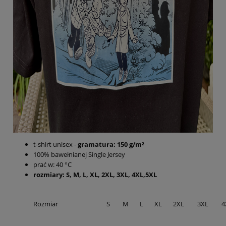
t-shirt unisex -
gramatura: 150 g/m²
100% bawełnianej Single Jersey
prać w: 40 °C
rozmiary: S, M, L, XL, 2XL, 3XL, 4XL,5XL
Rozmiar
S
M
L
XL
2XL
3XL
4