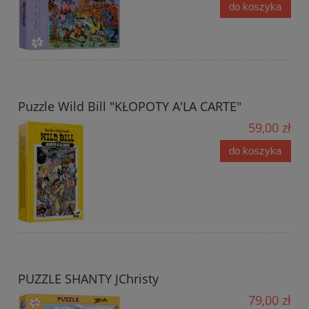
do koszyka
Puzzle Wild Bill "KŁOPOTY A'LA CARTE"
59,00 zł
do koszyka
PUZZLE SHANTY JChristy
79,00 zł