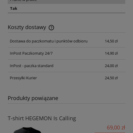
Tak
Koszty dostawy
Cena nie zawiera ewentualnych kosztów płatności
Dostawa do paczkomatu i punktów odbioru
14,50 zł
InPost Paczkomaty 24/7
14,90 zł
InPost - paczka standard
24,00 zł
Przesyłki Kurier
24,50 zł
Produkty powiązane
T-shirt HEGEMON Is Calling
69,00 zł