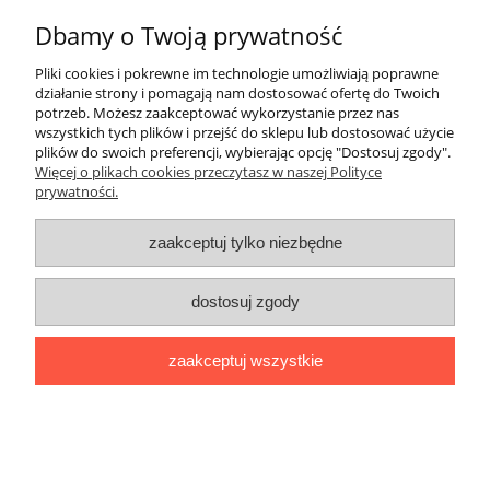
Dbamy o Twoją prywatność
Pliki cookies i pokrewne im technologie umożliwiają poprawne
działanie strony i pomagają nam dostosować ofertę do Twoich
Pomoc
potrzeb. Możesz zaakceptować wykorzystanie przez nas
wszystkich tych plików i przejść do sklepu lub dostosować użycie
plików do swoich preferencji, wybierając opcję "Dostosuj zgody".
Moje konto
Więcej o plikach cookies przeczytasz w naszej Polityce
prywatności.
Płatności i dostawa
zaakceptuj tylko niezbędne
Informacje
dostosuj zgody
O nas
zaakceptuj wszystkie
pokaż pełną wersję strony
Sklep internetowy Shoper.pl