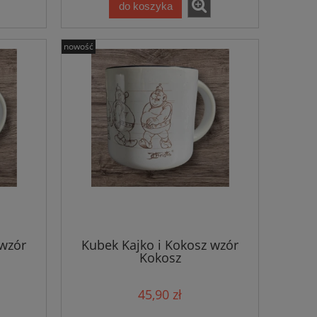
do koszyka
nowość
 wzór
Kubek Kajko i Kokosz wzór
Kokosz
45,90 zł