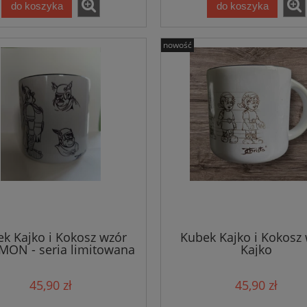
do koszyka
do koszyka
nowość
k Kajko i Kokosz wzór
Kubek Kajko i Kokosz
ON - seria limitowana
Kajko
45,90 zł
45,90 zł