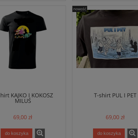
nowość
shirt KAJKO I KOKOSZ
T-shirt PUL I PET
MILUŚ
69,00 zł
69,00 zł
do koszyka
do koszyka