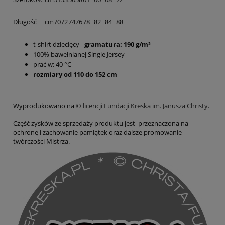
Długość
cm
70
72
74
76
78
82
84
88
t-shirt dziecięcy -
gramatura: 190 g/m²
100% bawełnianej Single Jersey
prać w: 40 °C
rozmiary od 110 do 152 cm
Wyprodukowano na ©️
licencji Fundacji Kreska im. Janusza Christy
.
Część zysków ze sprzedaży produktu jest przeznaczona na
ochronę i zachowanie pamiątek oraz dalsze promowanie
twórczości Mistrza.