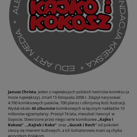
Janusz Christa
, jeden z największych polskich twórców komiksu (a
może największy), zmarł 15 listopada 2008 r. Zdążył narysować
4.700 komiksowych pasków, 700 plansz i olbrzymią ilość ilustracji.
Wydał około
40 albumów
komiksowych w łącznym nakładzie 10
milionów egzemplarzy. Przeżył 74 lata, mieszkał i tworzył w
Sopocie. Stworzone przez niego serie komiksowe
„Kajko i
Kokosz”
,
„Kajtek i Koko”
oraz
„Gucek i Roch”
od pokoleń
cieszą się mianem kultowych, a ich bohaterowie znani są chyba
wszystkim Polakom.