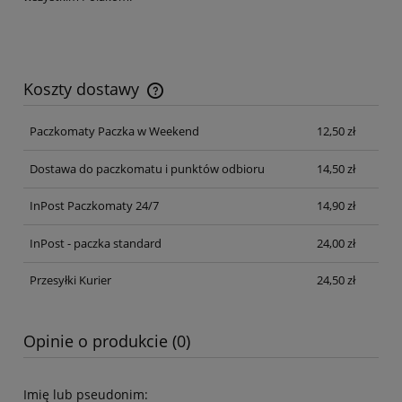
Koszty dostawy
Cena nie zawiera ewentualnych kosztów płatności
Paczkomaty Paczka w Weekend
12,50 zł
Dostawa do paczkomatu i punktów odbioru
14,50 zł
InPost Paczkomaty 24/7
14,90 zł
InPost - paczka standard
24,00 zł
Przesyłki Kurier
24,50 zł
Opinie o produkcie (0)
Imię lub pseudonim: