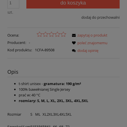
do koszyka
szt.
dodaj do przechowalni
Ocena:
zapytaj o produkt
Producent:
-
poleć znajomemu
Kod produktu:
1CFA-89508
dodaj opinię
Opis
t-shirt unisex -
gramatura: 190 g/m²
100% bawełnianej Single Jersey
prać w: 40 °C
rozmiary: S, M, L, XL, 2XL, 3XL, 4XL,5XL
Rozmiar
S
M
L
XL
2XL
3XL
4XL
5XL
Szerokość
cm
51
53
56
58
61
66
68
72